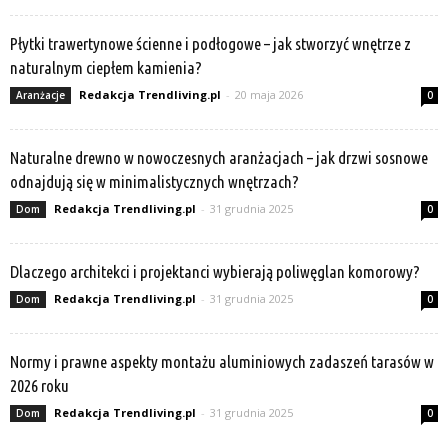
Płytki trawertynowe ścienne i podłogowe – jak stworzyć wnętrze z
naturalnym ciepłem kamienia?
Redakcja Trendliving.pl
-
20 maja 2026
Aranżacje
0
Naturalne drewno w nowoczesnych aranżacjach – jak drzwi sosnowe
odnajdują się w minimalistycznych wnętrzach?
Redakcja Trendliving.pl
-
31 grudnia 2025
Dom
0
Dlaczego architekci i projektanci wybierają poliwęglan komorowy?
Redakcja Trendliving.pl
-
31 grudnia 2025
Dom
0
Normy i prawne aspekty montażu aluminiowych zadaszeń tarasów w
2026 roku
Redakcja Trendliving.pl
-
31 grudnia 2025
Dom
0