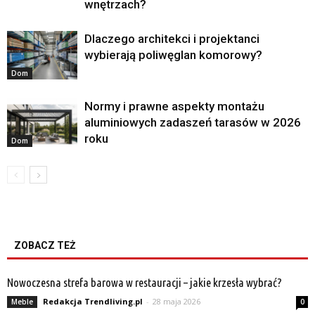
wnętrzach?
Dlaczego architekci i projektanci
wybierają poliwęglan komorowy?
Dom
Normy i prawne aspekty montażu
aluminiowych zadaszeń tarasów w 2026
roku
Dom
ZOBACZ TEŻ
Nowoczesna strefa barowa w restauracji – jakie krzesła wybrać?
Redakcja Trendliving.pl
-
28 maja 2026
Meble
0