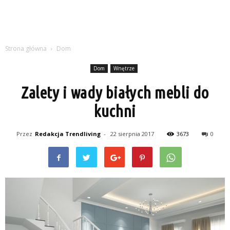
Strona główna
Dom
Dom
Wnętrze
Zalety i wady białych mebli do
kuchni
Przez
Redakcja Trendliving
-
22 sierpnia 2017
3673
0