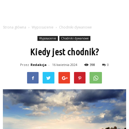
Strona główna
Wyposażenie
Chodniki dywanowe
Wyposażenie
Chodniki dywanowe
Kiedy jest chodnik?
Przez
Redakcja
-
16 kwietnia 2024
398
0