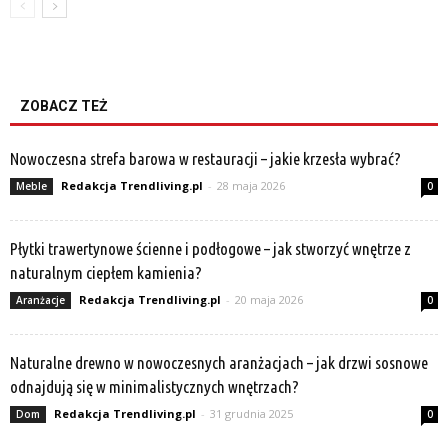
ZOBACZ TEŻ
Nowoczesna strefa barowa w restauracji – jakie krzesła wybrać?
Redakcja Trendliving.pl
-
28 maja 2026
Meble
0
Płytki trawertynowe ścienne i podłogowe – jak stworzyć wnętrze z
naturalnym ciepłem kamienia?
Redakcja Trendliving.pl
-
20 maja 2026
Aranżacje
0
Naturalne drewno w nowoczesnych aranżacjach – jak drzwi sosnowe
odnajdują się w minimalistycznych wnętrzach?
Redakcja Trendliving.pl
-
31 grudnia 2025
Dom
0