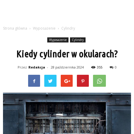
Strona główna
Wyposażenie
Cylindry
Wyposażenie
Cylindry
Kiedy cylinder w okularach?
Przez
Redakcja
-
28 października 2024
355
0