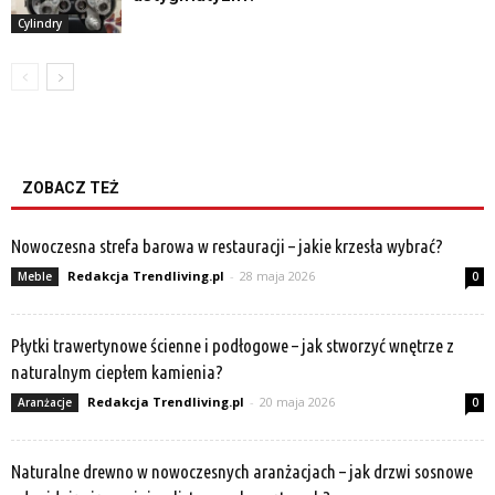
Cylindry
ZOBACZ TEŻ
Nowoczesna strefa barowa w restauracji – jakie krzesła wybrać?
Redakcja Trendliving.pl
-
28 maja 2026
Meble
0
Płytki trawertynowe ścienne i podłogowe – jak stworzyć wnętrze z
naturalnym ciepłem kamienia?
Redakcja Trendliving.pl
-
20 maja 2026
Aranżacje
0
Naturalne drewno w nowoczesnych aranżacjach – jak drzwi sosnowe