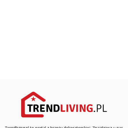
Trendliving.pl to portal z branży dekoratorskiej. Znajdziesz u nas