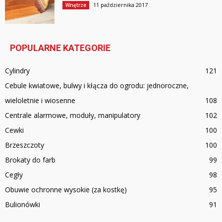
11 października 2017
Wnętrze
POPULARNE KATEGORIE
Cylindry
121
Cebule kwiatowe, bulwy i kłącza do ogrodu: jednoroczne,
wieloletnie i wiosenne
108
Centrale alarmowe, moduły, manipulatory
102
Cewki
100
Brzeszczoty
100
Brokaty do farb
99
Cegły
98
Obuwie ochronne wysokie (za kostkę)
95
Bulionówki
91