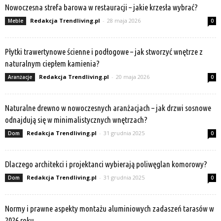
Nowoczesna strefa barowa w restauracji – jakie krzesła wybrać?
Redakcja Trendliving.pl
-
28 maja 2026
Meble
0
Płytki trawertynowe ścienne i podłogowe – jak stworzyć wnętrze z
naturalnym ciepłem kamienia?
Redakcja Trendliving.pl
-
20 maja 2026
Aranżacje
0
Naturalne drewno w nowoczesnych aranżacjach – jak drzwi sosnowe
odnajdują się w minimalistycznych wnętrzach?
Redakcja Trendliving.pl
-
31 grudnia 2025
Dom
0
Dlaczego architekci i projektanci wybierają poliwęglan komorowy?
Redakcja Trendliving.pl
-
31 grudnia 2025
Dom
0
Normy i prawne aspekty montażu aluminiowych zadaszeń tarasów w
2026 roku