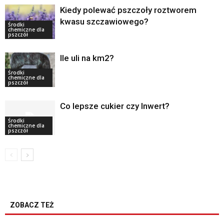
Kiedy polewać pszczoły roztworem
kwasu szczawiowego?
Środki
chemiczne dla
pszczół
Ile uli na km2?
Środki
chemiczne dla
pszczół
Co lepsze cukier czy Inwert?
Środki
chemiczne dla
pszczół
ZOBACZ TEŻ