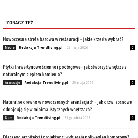
ZOBACZ TEŻ
Nowoczesna strefa barowa w restauracji – jakie krzesła wybrać?
Redakcja Trendliving.pl
-
28 maja 2026
Meble
0
Płytki trawertynowe ścienne i podłogowe – jak stworzyć wnętrze z
naturalnym ciepłem kamienia?
Redakcja Trendliving.pl
-
20 maja 2026
Aranżacje
0
Naturalne drewno w nowoczesnych aranżacjach – jak drzwi sosnowe
odnajdują się w minimalistycznych wnętrzach?
Redakcja Trendliving.pl
-
31 grudnia 2025
Dom
0
Dlaczego architekci i projektanci wybierają poliwęglan komorowy?