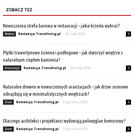
ZOBACZ TEŻ
Nowoczesna strefa barowa w restauracji – jakie krzesła wybrać?
Redakcja Trendliving.pl
-
28 maja 2026
Meble
0
Płytki trawertynowe ścienne i podłogowe – jak stworzyć wnętrze z
naturalnym ciepłem kamienia?
Redakcja Trendliving.pl
-
20 maja 2026
Aranżacje
0
Naturalne drewno w nowoczesnych aranżacjach – jak drzwi sosnowe
odnajdują się w minimalistycznych wnętrzach?
Redakcja Trendliving.pl
-
31 grudnia 2025
Dom
0
Dlaczego architekci i projektanci wybierają poliwęglan komorowy?
Redakcja Trendliving.pl
-
31 grudnia 2025
Dom
0