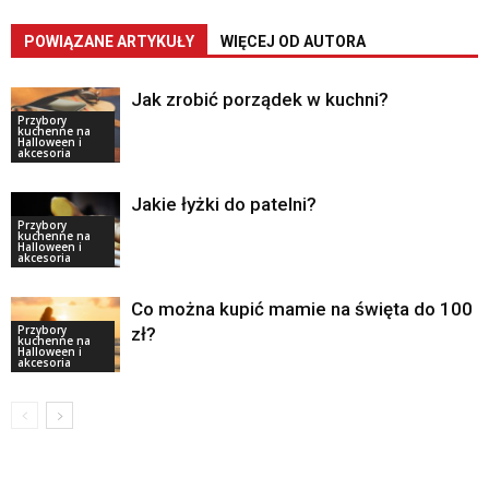
POWIĄZANE ARTYKUŁY
WIĘCEJ OD AUTORA
Jak zrobić porządek w kuchni?
Przybory
kuchenne na
Halloween i
akcesoria
Jakie łyżki do patelni?
Przybory
kuchenne na
Halloween i
akcesoria
Co można kupić mamie na święta do 100
Przybory
zł?
kuchenne na
Halloween i
akcesoria