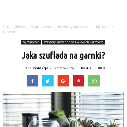
Strona główna
Wyposażenie
Przybory kuchenne na Halloween i
akcesoria
Wyposażenie
Przybory kuchenne na Halloween i akcesoria
Jaka szuflada na garnki?
Przez
Redakcja
-
5 marca 2024
484
0