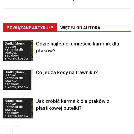
POWIĄZANE ARTYKUŁY
WIĘCEJ OD AUTORA
Gdzie najlepiej umieścić karmnik dla
Budki (domki)
lęgowe i
karmniki dla
ptaków?
ptaków:
szpaków,
sikorek, kosów
Co jedzą kosy na trawniku?
Budki (domki)
lęgowe i
karmniki dla
ptaków:
szpaków,
sikorek, kosów
Jak zrobić karmnik dla ptaków z
Budki (domki)
lęgowe i
karmniki dla
plastikowej butelki?
ptaków:
szpaków,
sikorek, kosów