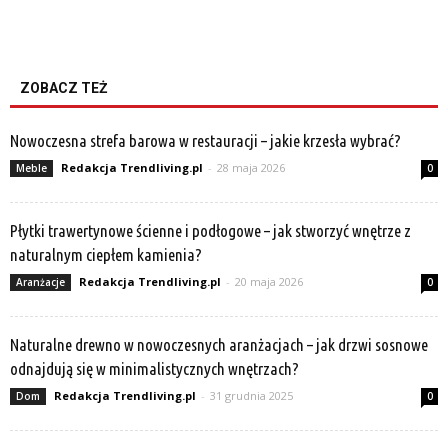
ZOBACZ TEŻ
Nowoczesna strefa barowa w restauracji – jakie krzesła wybrać?
Redakcja Trendliving.pl
-
28 maja 2026
Meble
0
Płytki trawertynowe ścienne i podłogowe – jak stworzyć wnętrze z
naturalnym ciepłem kamienia?
Redakcja Trendliving.pl
-
20 maja 2026
Aranżacje
0
Naturalne drewno w nowoczesnych aranżacjach – jak drzwi sosnowe
odnajdują się w minimalistycznych wnętrzach?
Redakcja Trendliving.pl
-
31 grudnia 2025
Dom
0