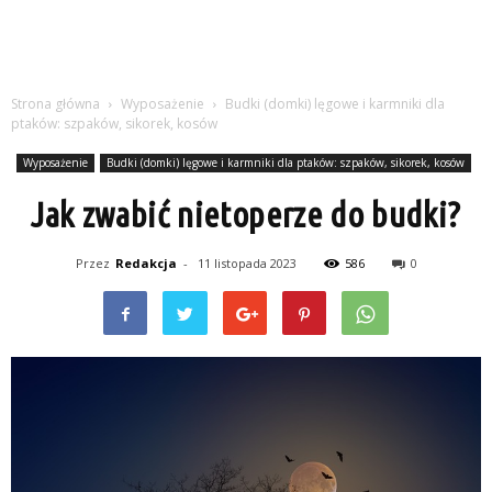
Strona główna
Wyposażenie
Budki (domki) lęgowe i karmniki dla
ptaków: szpaków, sikorek, kosów
Wyposażenie
Budki (domki) lęgowe i karmniki dla ptaków: szpaków, sikorek, kosów
Jak zwabić nietoperze do budki?
Przez
Redakcja
-
11 listopada 2023
586
0