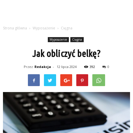
Strona główna
Wyposażenie
Cięgna
Wyposażenie
Cięgna
Jak obliczyć belkę?
Przez
Redakcja
-
12 lipca 2024
392
0