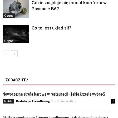
Gdzie znajduje się moduł komfortu w
Passacie B6?
Cięgna
Co to jest układ sił?
Cięgna
ZOBACZ TEŻ
Nowoczesna strefa barowa w restauracji – jakie krzesła wybrać?
Redakcja Trendliving.pl
-
28 maja 2026
Meble
0
Płytki trawertynowe ścienne i podłogowe – jak stworzyć wnętrze z