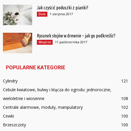
Jak czyścić poduszki z pianki?
1 sierpnia 2017
Dom
Rysunek słojów w drewnie – jak go podkreślić?
11 października 2017
Wnętrze
POPULARNE KATEGORIE
Cylindry
121
Cebule kwiatowe, bulwy i kłącza do ogrodu: jednoroczne,
wieloletnie i wiosenne
108
Centrale alarmowe, moduły, manipulatory
102
Cewki
100
Brzeszczoty
100