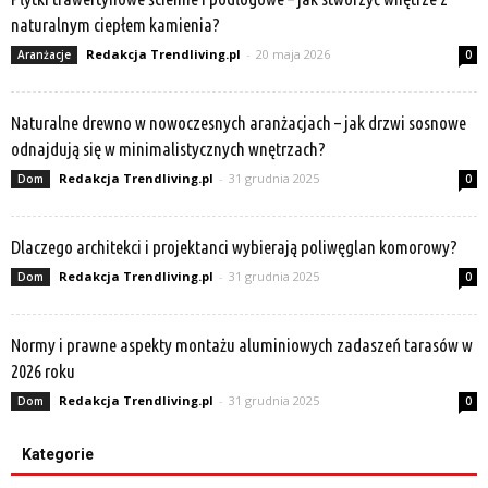
naturalnym ciepłem kamienia?
Redakcja Trendliving.pl
-
20 maja 2026
Aranżacje
0
Naturalne drewno w nowoczesnych aranżacjach – jak drzwi sosnowe
odnajdują się w minimalistycznych wnętrzach?
Redakcja Trendliving.pl
-
31 grudnia 2025
Dom
0
Dlaczego architekci i projektanci wybierają poliwęglan komorowy?
Redakcja Trendliving.pl
-
31 grudnia 2025
Dom
0
Normy i prawne aspekty montażu aluminiowych zadaszeń tarasów w
2026 roku
Redakcja Trendliving.pl
-
31 grudnia 2025
Dom
0
Kategorie