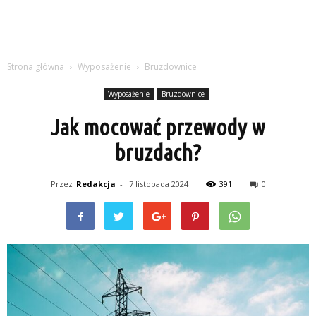
Strona główna
Wyposażenie
Bruzdownice
Wyposażenie
Bruzdownice
Jak mocować przewody w
bruzdach?
Przez
Redakcja
-
7 listopada 2024
391
0