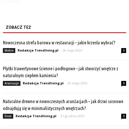
ZOBACZ TEŻ
Nowoczesna strefa barowa w restauracji – jakie krzesła wybrać?
Redakcja Trendliving.pl
-
28 maja 2026
Meble
0
Płytki trawertynowe ścienne i podłogowe – jak stworzyć wnętrze z
naturalnym ciepłem kamienia?
Redakcja Trendliving.pl
-
20 maja 2026
Aranżacje
0
Naturalne drewno w nowoczesnych aranżacjach – jak drzwi sosnowe
odnajdują się w minimalistycznych wnętrzach?
Redakcja Trendliving.pl
-
31 grudnia 2025
Dom
0