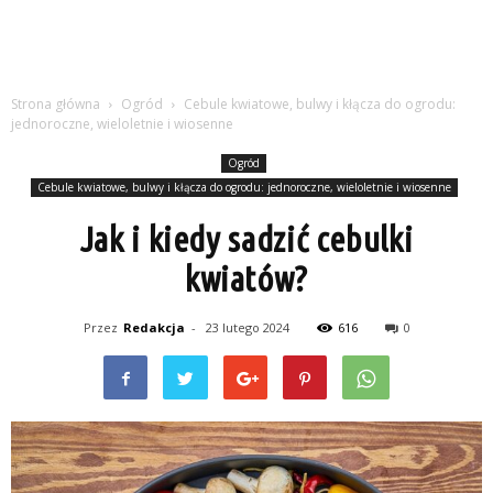
Strona główna
Ogród
Cebule kwiatowe, bulwy i kłącza do ogrodu:
jednoroczne, wieloletnie i wiosenne
Ogród
Cebule kwiatowe, bulwy i kłącza do ogrodu: jednoroczne, wieloletnie i wiosenne
Jak i kiedy sadzić cebulki
kwiatów?
Przez
Redakcja
-
23 lutego 2024
616
0