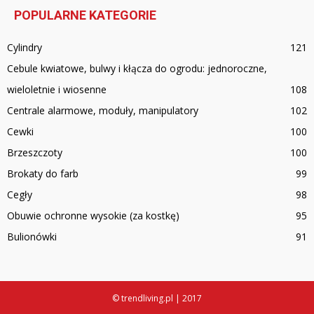
POPULARNE KATEGORIE
Cylindry
121
Cebule kwiatowe, bulwy i kłącza do ogrodu: jednoroczne,
wieloletnie i wiosenne
108
Centrale alarmowe, moduły, manipulatory
102
Cewki
100
Brzeszczoty
100
Brokaty do farb
99
Cegły
98
Obuwie ochronne wysokie (za kostkę)
95
Bulionówki
91
© trendliving.pl | 2017