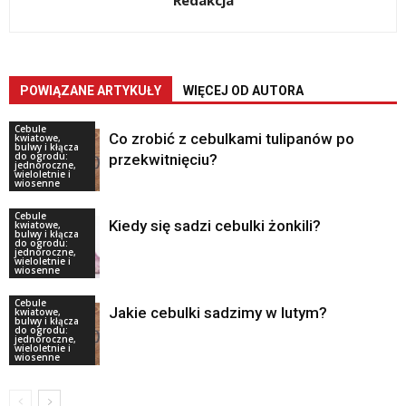
Redakcja
POWIĄZANE ARTYKUŁY
WIĘCEJ OD AUTORA
Cebule
Co zrobić z cebulkami tulipanów po
kwiatowe,
bulwy i kłącza
do ogrodu:
przekwitnięciu?
jednoroczne,
wieloletnie i
wiosenne
Cebule
Kiedy się sadzi cebulki żonkili?
kwiatowe,
bulwy i kłącza
do ogrodu:
jednoroczne,
wieloletnie i
wiosenne
Cebule
Jakie cebulki sadzimy w lutym?
kwiatowe,
bulwy i kłącza
do ogrodu:
jednoroczne,
wieloletnie i
wiosenne