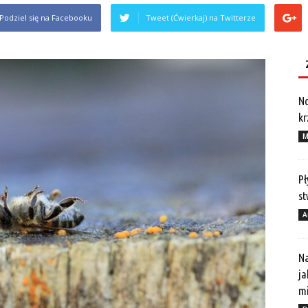
Podziel się na Facebooku
Tweet (Ćwierkaj) na Twitterze
No
kr
M
Pł
st
A
Na
ja
mi