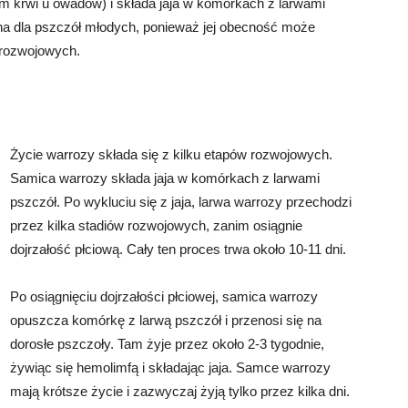
em krwi u owadów) i składa jaja w komórkach z larwami
zna dla pszczół młodych, ponieważ jej obecność może
 rozwojowych.
Życie warrozy składa się z kilku etapów rozwojowych.
Samica warrozy składa jaja w komórkach z larwami
pszczół. Po wykluciu się z jaja, larwa warrozy przechodzi
przez kilka stadiów rozwojowych, zanim osiągnie
dojrzałość płciową. Cały ten proces trwa około 10-11 dni.
Po osiągnięciu dojrzałości płciowej, samica warrozy
opuszcza komórkę z larwą pszczół i przenosi się na
dorosłe pszczoły. Tam żyje przez około 2-3 tygodnie,
żywiąc się hemolimfą i składając jaja. Samce warrozy
mają krótsze życie i zazwyczaj żyją tylko przez kilka dni.