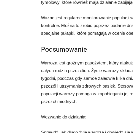
tymolowy, które również mają działanie zabijaj
Ważne jest regularne monitorowanie populacji w
kontrolne. Można to zrobić poprzez badanie dna
specjalne pułapki, które pomagają w ocenie ob
Podsumowanie
Warroza jest groźnym pasożytem, który atakuj
całych rodzin pszczelich. Życie warrozy składa
tygodni, podczas gdy samce zaledwie kilka dni.
pszczół i utrzymania zdrowych pasiek. Stosow
populacji warrozy pomaga w zapobieganiu jej r
pszczół miodnych.
Wezwanie do działania:
Sprawdź, jak długo żyje warroza i dowiedz się w