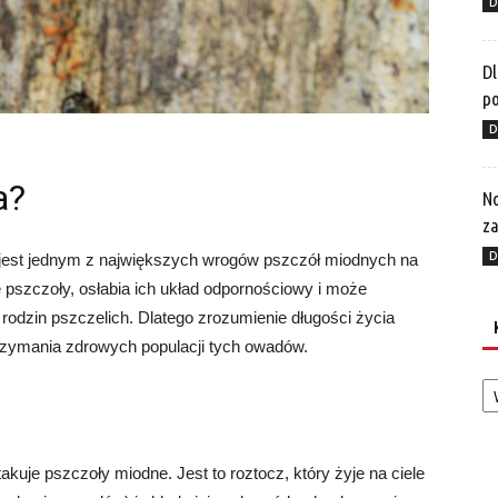
D
Dl
p
D
a?
No
za
D
, jest jednym z największych wrogów pszczół miodnych na
 pszczoły, osłabia ich układ odpornościowy i może
rodzin pszczelich. Dlatego zrozumienie długości życia
trzymania zdrowych populacji tych owadów.
Ka
takuje pszczoły miodne. Jest to roztocz, który żyje na ciele