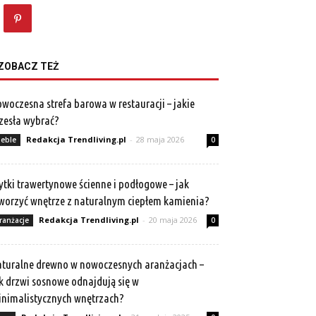
ZOBACZ TEŻ
woczesna strefa barowa w restauracji – jakie
zesła wybrać?
Redakcja Trendliving.pl
-
28 maja 2026
eble
0
ytki trawertynowe ścienne i podłogowe – jak
worzyć wnętrze z naturalnym ciepłem kamienia?
Redakcja Trendliving.pl
-
20 maja 2026
ranżacje
0
turalne drewno w nowoczesnych aranżacjach –
k drzwi sosnowe odnajdują się w
nimalistycznych wnętrzach?