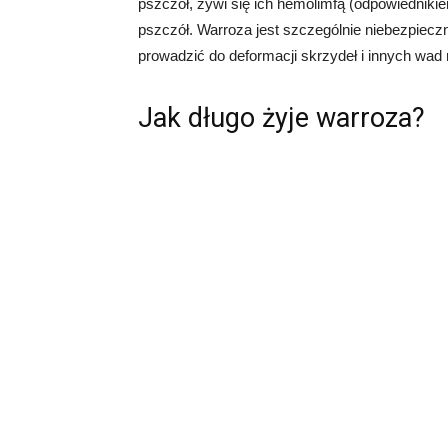
pszczół, żywi się ich hemolimfą (odpowiedniki
pszczół. Warroza jest szczególnie niebezpiec
prowadzić do deformacji skrzydeł i innych wad
Jak długo żyje warroza?