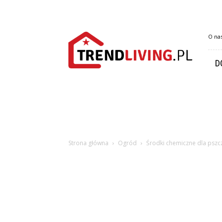
Trendliving.pl
O na
D
Strona główna
Ogród
Środki chemiczne dla pszc