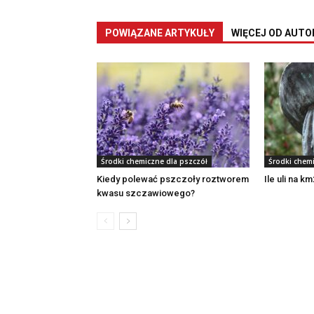
POWIĄZANE ARTYKUŁY
WIĘCEJ OD AUTO
Środki chemiczne dla pszczół
Środki chem
Kiedy polewać pszczoły roztworem
Ile uli na k
kwasu szczawiowego?