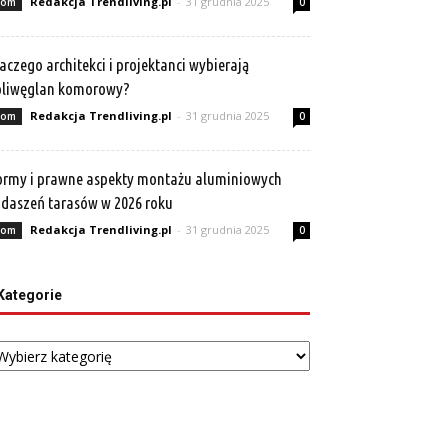
Redakcja Trendliving.pl
-
31 grudnia 2025
om
0
aczego architekci i projektanci wybierają
oliwęglan komorowy?
Redakcja Trendliving.pl
-
31 grudnia 2025
om
0
rmy i prawne aspekty montażu aluminiowych
daszeń tarasów w 2026 roku
Redakcja Trendliving.pl
-
31 grudnia 2025
om
0
Kategorie
tegorie