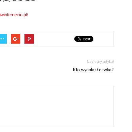
winternecie.pl/
ter
Następny artykuł
Kto wynalazł cewka?