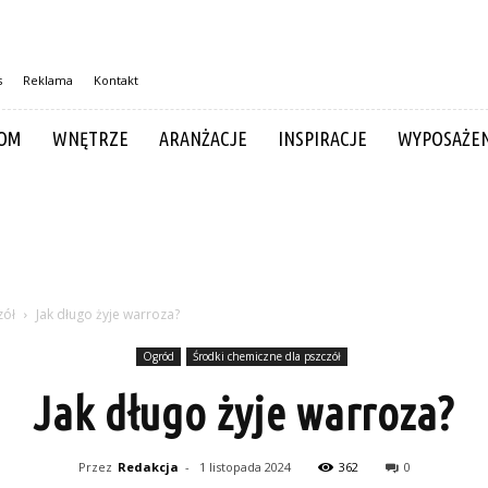
s
Reklama
Kontakt
OM
WNĘTRZE
ARANŻACJE
INSPIRACJE
WYPOSAŻEN
zół
Jak długo żyje warroza?
Ogród
Środki chemiczne dla pszczół
Jak długo żyje warroza?
Przez
Redakcja
-
1 listopada 2024
362
0