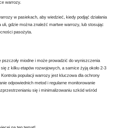
ące warrozy.
arrozy w pasiekach, aby wiedzieć, kiedy podjąć działania
 uli, gdzie można znaleźć martwe warrozy, lub stosując
ecności pasożyta.
e pszczoły miodne i może prowadzić do wyniszczenia
 się z kilku etapów rozwojowych, a samice żyją około 2-3
 Kontrola populacji warrozy jest kluczowa dla ochrony
anie odpowiednich metod i regularne monitorowanie
ozprzestrzenianiu się i minimalizowaniu szkód wśród
ięcej na ten temat!