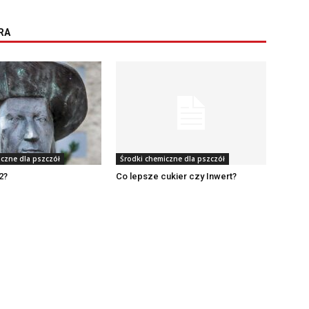
RA
iczne dla pszczół
Środki chemiczne dla pszczół
m2?
Co lepsze cukier czy Inwert?