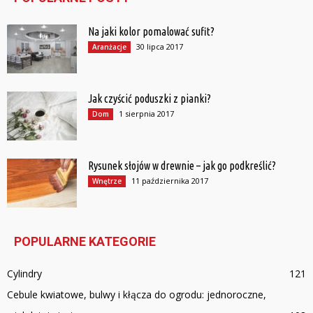
Na jaki kolor pomalować sufit?
30 lipca 2017
Aranżacje
Jak czyścić poduszki z pianki?
1 sierpnia 2017
Dom
Rysunek słojów w drewnie – jak go podkreślić?
11 października 2017
Wnętrze
POPULARNE KATEGORIE
Cylindry
121
Cebule kwiatowe, bulwy i kłącza do ogrodu: jednoroczne,