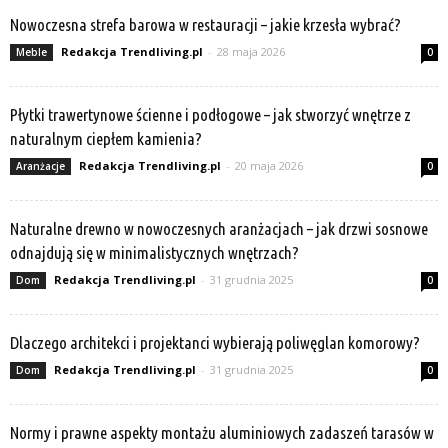
Nowoczesna strefa barowa w restauracji – jakie krzesła wybrać?
Redakcja Trendliving.pl
-
28 maja 2026
Meble
0
Płytki trawertynowe ścienne i podłogowe – jak stworzyć wnętrze z
naturalnym ciepłem kamienia?
Redakcja Trendliving.pl
-
20 maja 2026
Aranżacje
0
Naturalne drewno w nowoczesnych aranżacjach – jak drzwi sosnowe
odnajdują się w minimalistycznych wnętrzach?
Redakcja Trendliving.pl
-
31 grudnia 2025
Dom
0
Dlaczego architekci i projektanci wybierają poliwęglan komorowy?
Redakcja Trendliving.pl
-
31 grudnia 2025
Dom
0
Normy i prawne aspekty montażu aluminiowych zadaszeń tarasów w