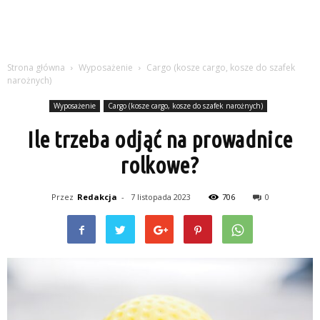
Strona główna
Wyposażenie
Cargo (kosze cargo, kosze do szafek
narożnych)
Wyposażenie
Cargo (kosze cargo, kosze do szafek narożnych)
Ile trzeba odjąć na prowadnice
rolkowe?
Przez
Redakcja
-
7 listopada 2023
706
0