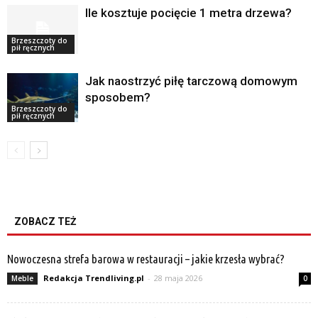
Ile kosztuje pocięcie 1 metra drzewa?
Brzeszczoty do
pił ręcznych
Jak naostrzyć piłę tarczową domowym
sposobem?
Brzeszczoty do
pił ręcznych
ZOBACZ TEŻ
Nowoczesna strefa barowa w restauracji – jakie krzesła wybrać?
Redakcja Trendliving.pl
-
28 maja 2026
Meble
0