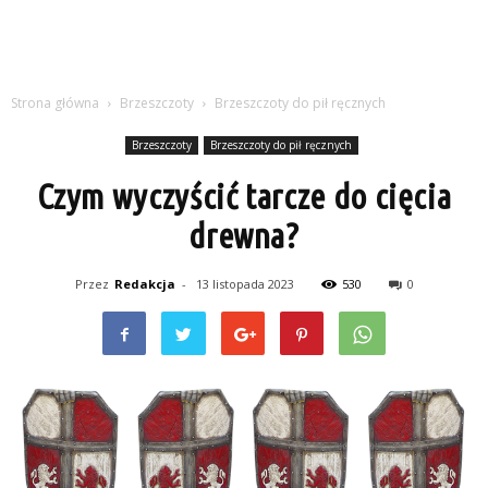
Strona główna
Brzeszczoty
Brzeszczoty do pił ręcznych
Brzeszczoty
Brzeszczoty do pił ręcznych
Czym wyczyścić tarcze do cięcia
drewna?
Przez
Redakcja
-
13 listopada 2023
530
0