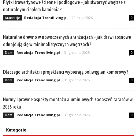
Płytki trawertynowe ścienne i podłogowe – jak stworzyć wnętrze z
naturalnym ciepłem kamienia?
Redakcja Trendliving.pl
-
20 maja 2026
Aranżacje
0
Naturalne drewno w nowoczesnych aranżacjach – jak drzwi sosnowe
odnajdują się w minimalistycznych wnętrzach?
Redakcja Trendliving.pl
-
31 grudnia 2025
Dom
0
Dlaczego architekci i projektanci wybierają poliwęglan komorowy?
Redakcja Trendliving.pl
-
31 grudnia 2025
Dom
0
Normy i prawne aspekty montażu aluminiowych zadaszeń tarasów w
2026 roku
Redakcja Trendliving.pl
-
31 grudnia 2025
Dom
0
Kategorie