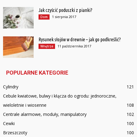
Jak czyścić poduszki z pianki?
1 sierpnia 2017
Dom
Rysunek słojów w drewnie – jak go podkreślić?
11 października 2017
Wnętrze
POPULARNE KATEGORIE
Cylindry
121
Cebule kwiatowe, bulwy i kłącza do ogrodu: jednoroczne,
wieloletnie i wiosenne
108
Centrale alarmowe, moduły, manipulatory
102
Cewki
100
Brzeszczoty
100