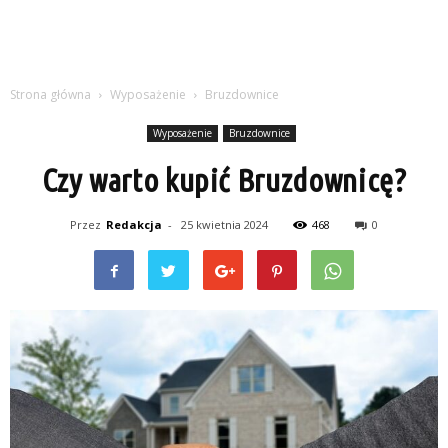
Strona główna
Wyposażenie
Bruzdownice
Wyposażenie
Bruzdownice
Czy warto kupić Bruzdownicę?
Przez
Redakcja
-
25 kwietnia 2024
468
0