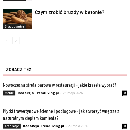
Czym zrobić bruzdy w betonie?
Bruzdownice
ZOBACZ TEŻ
Nowoczesna strefa barowa w restauracji – jakie krzesła wybrać?
Redakcja Trendliving.pl
-
28 maja 2026
Meble
0
Płytki trawertynowe ścienne i podłogowe – jak stworzyć wnętrze z
naturalnym ciepłem kamienia?
Redakcja Trendliving.pl
-
20 maja 2026
Aranżacje
0