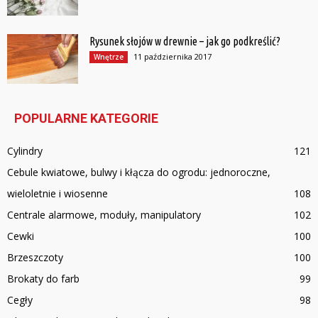
Rysunek słojów w drewnie – jak go podkreślić?
11 października 2017
Wnętrze
POPULARNE KATEGORIE
Cylindry
121
Cebule kwiatowe, bulwy i kłącza do ogrodu: jednoroczne,
wieloletnie i wiosenne
108
Centrale alarmowe, moduły, manipulatory
102
Cewki
100
Brzeszczoty
100
Brokaty do farb
99
Cegły
98