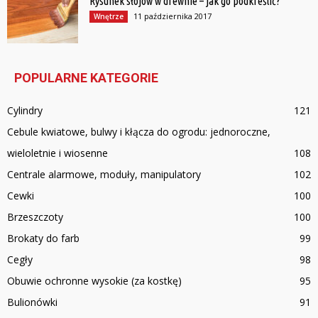
Rysunek słojów w drewnie – jak go podkreślić?
11 października 2017
Wnętrze
POPULARNE KATEGORIE
Cylindry
121
Cebule kwiatowe, bulwy i kłącza do ogrodu: jednoroczne,
wieloletnie i wiosenne
108
Centrale alarmowe, moduły, manipulatory
102
Cewki
100
Brzeszczoty
100
Brokaty do farb
99
Cegły
98
Obuwie ochronne wysokie (za kostkę)
95
Bulionówki
91