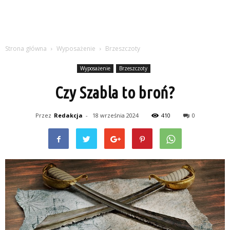
Strona główna
Wyposażenie
Brzeszczoty
Wyposażenie
Brzeszczoty
Czy Szabla to broń?
Przez
Redakcja
-
18 września 2024
410
0