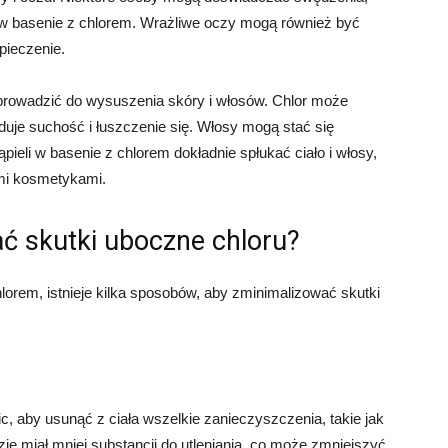
i w basenie z chlorem. Wrażliwe oczy mogą również być
pieczenie.
 prowadzić do wysuszenia skóry i włosów. Chlor może
duje suchość i łuszczenie się. Włosy mogą stać się
pieli w basenie z chlorem dokładnie spłukać ciało i włosy,
imi kosmetykami.
ć skutki uboczne chloru?
hlorem, istnieje kilka sposobów, aby zminimalizować skutki
, aby usunąć z ciała wszelkie zanieczyszczenia, takie jak
zie miał mniej substancji do utleniania, co może zmniejszyć