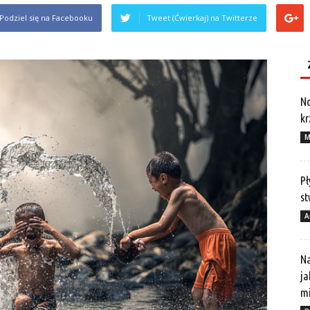
Podziel się na Facebooku
Tweet (Ćwierkaj) na Twitterze
No
kr
M
Pł
st
A
Na
ja
mi