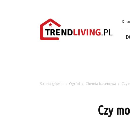
Trendliving.pl
O na
D
Strona główna
Ogród
Chemia basenowa
Czy 
Czy mo