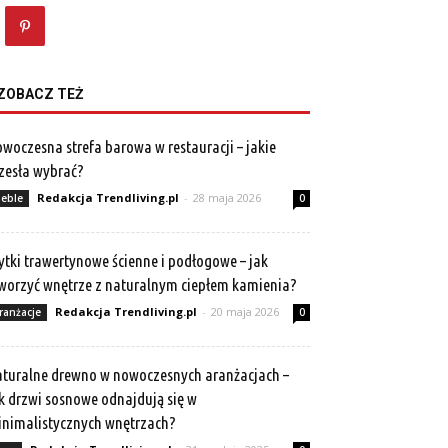
ZOBACZ TEŻ
woczesna strefa barowa w restauracji – jakie
zesła wybrać?
Redakcja Trendliving.pl
-
28 maja 2026
eble
0
ytki trawertynowe ścienne i podłogowe – jak
worzyć wnętrze z naturalnym ciepłem kamienia?
Redakcja Trendliving.pl
-
20 maja 2026
ranżacje
0
turalne drewno w nowoczesnych aranżacjach –
k drzwi sosnowe odnajdują się w
nimalistycznych wnętrzach?