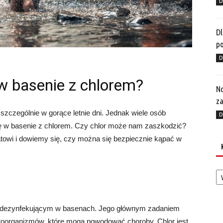
D
Dl
p
D
w basenie z chlorem?
No
za
szczególnie w gorące letnie dni. Jednak wiele osób
D
się w basenie z chlorem. Czy chlor może nam zaszkodzić?
atowi i dowiemy się, czy można się bezpiecznie kąpać w
Ka
 dezynfekującym w basenach. Jego głównym zadaniem
mikroorganizmów, które mogą powodować choroby. Chlor jest