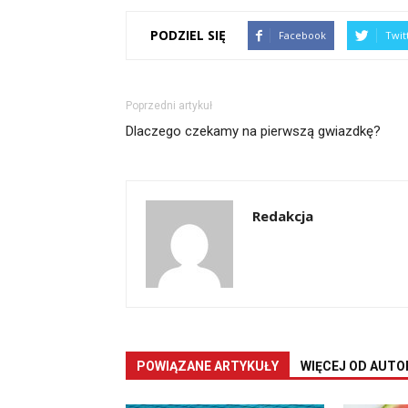
PODZIEL SIĘ
Facebook
Twit
Poprzedni artykuł
Dlaczego czekamy na pierwszą gwiazdkę?
Redakcja
POWIĄZANE ARTYKUŁY
WIĘCEJ OD AUTO