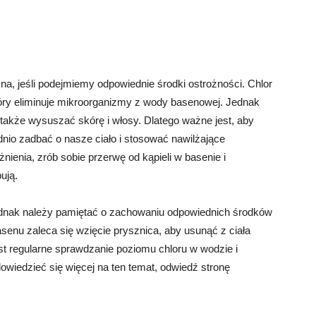
a, jeśli podejmiemy odpowiednie środki ostrożności. Chlor
óry eliminuje mikroorganizmy z wody basenowej. Jednak
także wysuszać skórę i włosy. Dlatego ważne jest, aby
dnio zadbać o nasze ciało i stosować nawilżające
nienia, zrób sobie przerwę od kąpieli w basenie i
ują.
ednak należy pamiętać o zachowaniu odpowiednich środków
asenu zaleca się wzięcie prysznica, aby usunąć z ciała
t regularne sprawdzanie poziomu chloru w wodzie i
wiedzieć się więcej na ten temat, odwiedź stronę