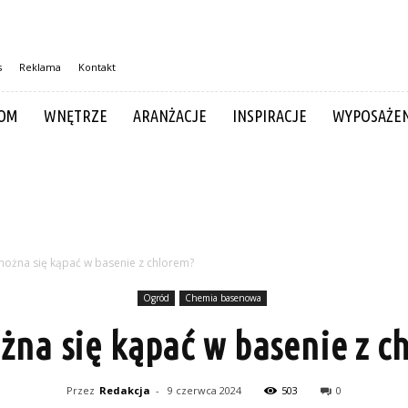
s
Reklama
Kontakt
OM
WNĘTRZE
ARANŻACJE
INSPIRACJE
WYPOSAŻEN
można się kąpać w basenie z chlorem?
Ogród
Chemia basenowa
żna się kąpać w basenie z c
Przez
Redakcja
-
9 czerwca 2024
503
0