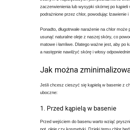
zaczerwienienia lub wysypki skórnej po kąpiel
podrażnione przez chlor, powodując łzawienie i 
Ponadto, długotrwałe narażenie na chlor może
usunąć naturalne oleje z naszej skóry, co powo
matowe i łamliwe. Dlatego ważne jest, aby po ką
a następnie nawilżyć skórę i włosy odpowiedn
Jak można zminimalizowa
Jeśli chcesz cieszyć się kąpielą w basenie z c
uboczne:
1. Przed kąpielą w basenie
Przed wejściem do basenu warto wziąć prysznic
pot, oleje czy kosmetyki. Dzięki temu chlor będ