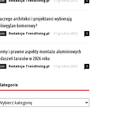
Redakcja Trendliving.pl
-
31 grudnia 2025
om
0
aczego architekci i projektanci wybierają
oliwęglan komorowy?
Redakcja Trendliving.pl
-
31 grudnia 2025
om
0
rmy i prawne aspekty montażu aluminiowych
daszeń tarasów w 2026 roku
Redakcja Trendliving.pl
-
31 grudnia 2025
om
0
Kategorie
tegorie