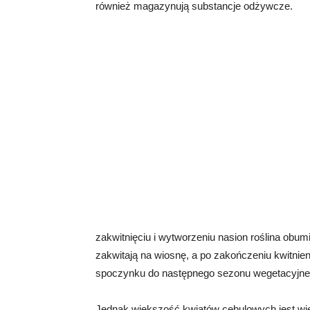
również magazynują substancje odżywcze.
zakwitnięciu i wytworzeniu nasion roślina obum
zakwitają na wiosnę, a po zakończeniu kwitnien
spoczynku do następnego sezonu wegetacyjne
Jednak większość kwiatów cebulowych jest wielo