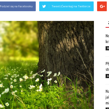
Podziel się na Facebooku
Tweet (Ćwierkaj) na Twitterze
No
kr
M
Pł
st
A
Na
ja
mi