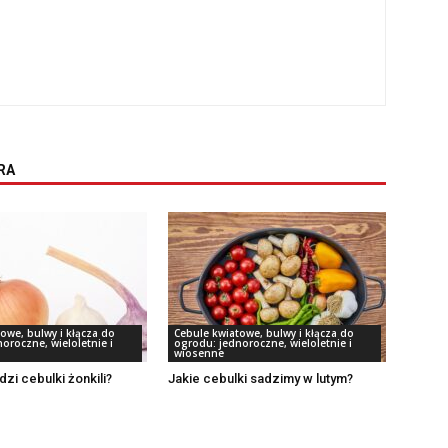
RA
owe, bulwy i kłącza do
Cebule kwiatowe, bulwy i kłącza do
oroczne, wieloletnie i
ogrodu: jednoroczne, wieloletnie i
wiosenne
dzi cebulki żonkili?
Jakie cebulki sadzimy w lutym?