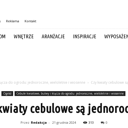
s
Reklama
Kontakt
OM
WNĘTRZE
ARANŻACJE
INSPIRACJE
WYPOSAŻEN
łącza do ogrodu: jednoroczne, wieloletnie i wiosenne
Czy kwiaty cebulowe s
Ogród
Cebule kwiatowe, bulwy i kłącza do ogrodu: jednoroczne, wieloletnie i wiosenne
kwiaty cebulowe są jednoro
Przez
Redakcja
-
21 grudnia 2024
313
0