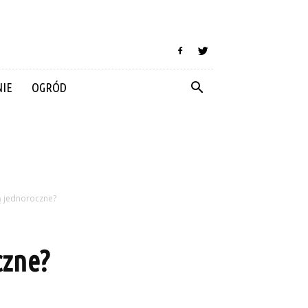
IE
OGRÓD
ą jednoroczne?
czne?