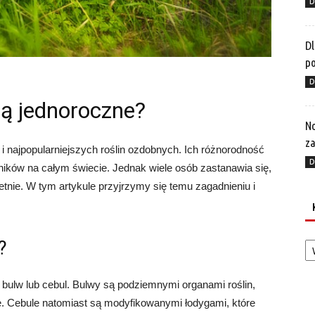
D
Dl
p
D
są jednoroczne?
No
za
i najpopularniejszych roślin ozdobnych. Ich różnorodność
D
ników na całym świecie. Jednak wiele osób zastanawia się,
tnie. W tym artykule przyjrzymy się temu zagadnieniu i
Ka
?
 z bulw lub cebul. Bulwy są podziemnymi organami roślin,
. Cebule natomiast są modyfikowanymi łodygami, które