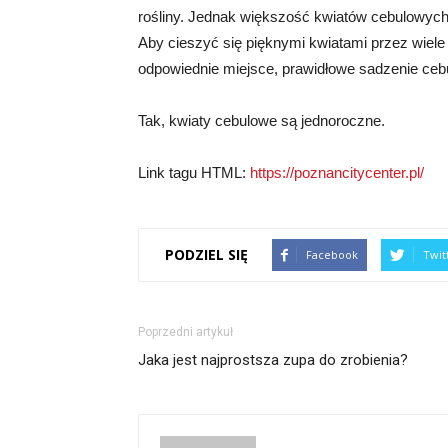
rośliny. Jednak większość kwiatów cebulowych, ta
Aby cieszyć się pięknymi kwiatami przez wiele 
odpowiednie miejsce, prawidłowe sadzenie cebu
Tak, kwiaty cebulowe są jednoroczne.
Link tagu HTML:
https://poznancitycenter.pl/
PODZIEL SIĘ
Facebook
Twit
Poprzedni artykuł
Jaka jest najprostsza zupa do zrobienia?