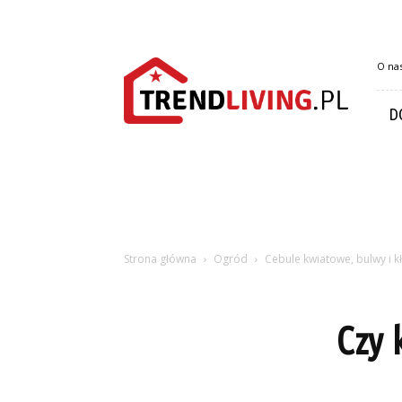
Trendliving.pl
O na
D
Strona główna
Ogród
Cebule kwiatowe, bulwy i k
Czy 