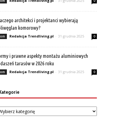
Redakcja Trendliving.pl
-
31 grudnia 2025
om
0
aczego architekci i projektanci wybierają
oliwęglan komorowy?
Redakcja Trendliving.pl
-
31 grudnia 2025
om
0
rmy i prawne aspekty montażu aluminiowych
daszeń tarasów w 2026 roku
Redakcja Trendliving.pl
-
31 grudnia 2025
om
0
Kategorie
tegorie