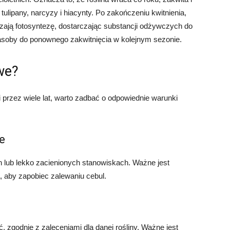
tulipany, narcyzy i hiacynty. Po zakończeniu kwitnienia,
adzają fotosyntezę, dostarczając substancji odżywczych do
zasoby do ponownego zakwitnięcia w kolejnym sezonie.
we?
przez wiele lat, warto zadbać o odpowiednie warunki
e
h lub lekko zacienionych stanowiskach. Ważne jest
, aby zapobiec zalewaniu cebul.
 zgodnie z zaleceniami dla danej rośliny. Ważne jest