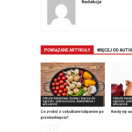
Redakcja
POWIĄZANE ARTYKUŁY
WIĘCEJ OD AUTO
Cebule kwiatowe, bulwy i kłącza do
Cebule kwiat
ogrodu: jednoroczne, wieloletnie i
ogrodu: jedn
wiosenne
wiosenne
Co zrobić z cebulkami tulipanów po
Kiedy się sa
przekwitnięciu?