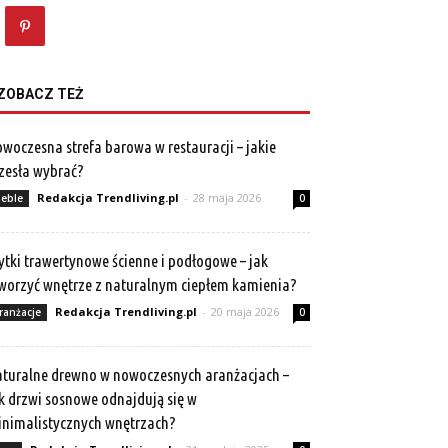
ZOBACZ TEŻ
woczesna strefa barowa w restauracji – jakie
zesła wybrać?
Redakcja Trendliving.pl
-
28 maja 2026
eble
0
ytki trawertynowe ścienne i podłogowe – jak
worzyć wnętrze z naturalnym ciepłem kamienia?
Redakcja Trendliving.pl
-
20 maja 2026
ranżacje
0
turalne drewno w nowoczesnych aranżacjach –
k drzwi sosnowe odnajdują się w
nimalistycznych wnętrzach?