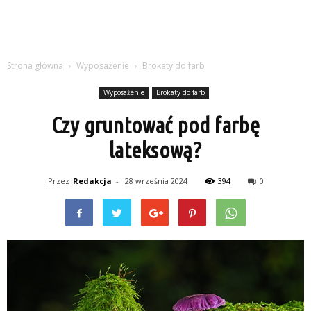
Strona główna
Wyposażenie
Brokaty do farb
Wyposażenie
Brokaty do farb
Czy gruntować pod farbę
lateksową?
Przez
Redakcja
-
28 września 2024
394
0