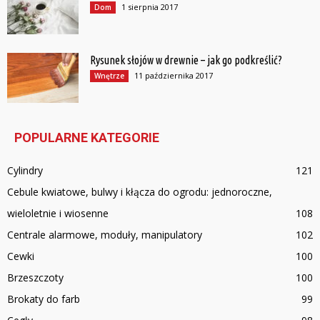
1 sierpnia 2017
Dom
Rysunek słojów w drewnie – jak go podkreślić?
11 października 2017
Wnętrze
POPULARNE KATEGORIE
Cylindry
121
Cebule kwiatowe, bulwy i kłącza do ogrodu: jednoroczne,
wieloletnie i wiosenne
108
Centrale alarmowe, moduły, manipulatory
102
Cewki
100
Brzeszczoty
100
Brokaty do farb
99