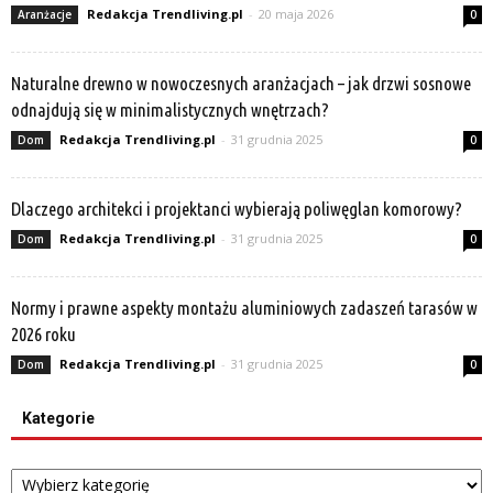
Redakcja Trendliving.pl
-
20 maja 2026
Aranżacje
0
Naturalne drewno w nowoczesnych aranżacjach – jak drzwi sosnowe
odnajdują się w minimalistycznych wnętrzach?
Redakcja Trendliving.pl
-
31 grudnia 2025
Dom
0
Dlaczego architekci i projektanci wybierają poliwęglan komorowy?
Redakcja Trendliving.pl
-
31 grudnia 2025
Dom
0
Normy i prawne aspekty montażu aluminiowych zadaszeń tarasów w
2026 roku
Redakcja Trendliving.pl
-
31 grudnia 2025
Dom
0
Kategorie
Kategorie