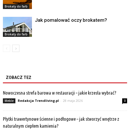
Brokaty do farb
Jak pomalować oczy brokatem?
Brokaty do farb
ZOBACZ TEŻ
Nowoczesna strefa barowa w restauracji – jakie krzesła wybrać?
Redakcja Trendliving.pl
-
28 maja 2026
Meble
0
Płytki trawertynowe ścienne i podłogowe – jak stworzyć wnętrze z
naturalnym ciepłem kamienia?