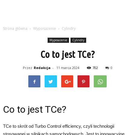
Strona główna
Wyposażenie
Cylindry
Wyposażenie
Cylindry
Co to jest TCe?
Przez
Redakcja
-
11 marca 2024
702
0
Co to jest TCe?
TCe to skrót od Turbo Control efficiency, czyli technologii
stosowanej w silnikach samochodowych. Jest to innowacyjne