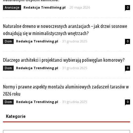
Redakcja Trendliving.pl
-
20 maja 2026
Aranżacje
0
Naturalne drewno w nowoczesnych aranżacjach – jak drzwi sosnowe
odnajdują się w minimalistycznych wnętrzach?
Redakcja Trendliving.pl
-
31 grudnia 2025
Dom
0
Dlaczego architekci i projektanci wybierają poliwęglan komorowy?
Redakcja Trendliving.pl
-
31 grudnia 2025
Dom
0
Normy i prawne aspekty montażu aluminiowych zadaszeń tarasów w
2026 roku
Redakcja Trendliving.pl
-
31 grudnia 2025
Dom
0
Kategorie
Kategorie