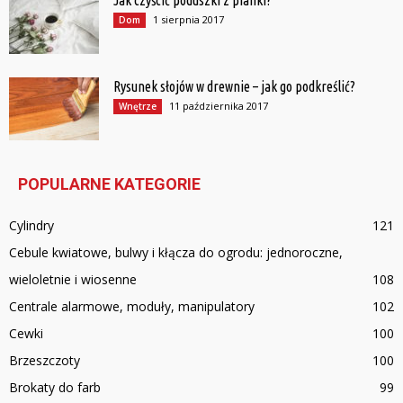
Jak czyścić poduszki z pianki?
1 sierpnia 2017
Dom
Rysunek słojów w drewnie – jak go podkreślić?
11 października 2017
Wnętrze
POPULARNE KATEGORIE
Cylindry
121
Cebule kwiatowe, bulwy i kłącza do ogrodu: jednoroczne,
wieloletnie i wiosenne
108
Centrale alarmowe, moduły, manipulatory
102
Cewki
100
Brzeszczoty
100
Brokaty do farb
99