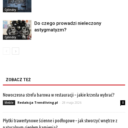
Cylindry
Do czego prowadzi nieleczony
astygmatyzm?
Cylindry
ZOBACZ TEŻ
Nowoczesna strefa barowa w restauracji – jakie krzesła wybrać?
Redakcja Trendliving.pl
-
28 maja 2026
Meble
0
Płytki trawertynowe ścienne i podłogowe – jak stworzyć wnętrze z
naturalnym ciepłem kamienia?