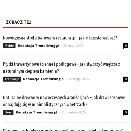
ZOBACZ TEŻ
Nowoczesna strefa barowa w restauracji – jakie krzesła wybrać?
Redakcja Trendliving.pl
-
28 maja 2026
Meble
0
Płytki trawertynowe ścienne i podłogowe – jak stworzyć wnętrze z
naturalnym ciepłem kamienia?
Redakcja Trendliving.pl
-
20 maja 2026
Aranżacje
0
Naturalne drewno w nowoczesnych aranżacjach – jak drzwi sosnowe
odnajdują się w minimalistycznych wnętrzach?
Redakcja Trendliving.pl
-
31 grudnia 2025
Dom
0
Dlaczego architekci i projektanci wybierają poliwęglan komorowy?