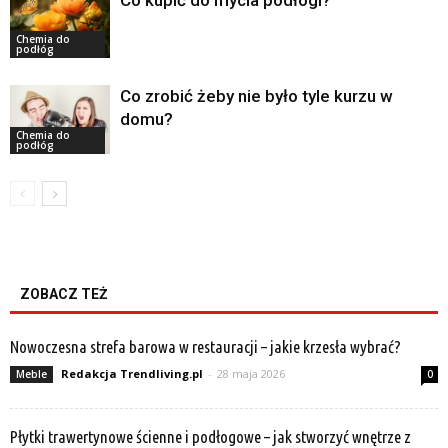
Co kupić do mycia podłogi?
Chemia do
podłóg
Co zrobić żeby nie było tyle kurzu w
domu?
Chemia do
podłóg
ZOBACZ TEŻ
Nowoczesna strefa barowa w restauracji – jakie krzesła wybrać?
Redakcja Trendliving.pl
-
28 maja 2026
Meble
0
Płytki trawertynowe ścienne i podłogowe – jak stworzyć wnętrze z