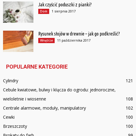
Jak czyścić poduszki z pianki?
1 sierpnia 2017
Dom
Rysunek słojów w drewnie – jak go podkreślić?
11 października 2017
Wnętrze
POPULARNE KATEGORIE
Cylindry
121
Cebule kwiatowe, bulwy i kłącza do ogrodu: jednoroczne,
wieloletnie i wiosenne
108
Centrale alarmowe, moduły, manipulatory
102
Cewki
100
Brzeszczoty
100
Brokaty do farb
99