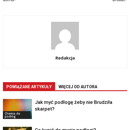
Redakcja
POWIĄZANE ARTYKUŁY
WIĘCEJ OD AUTORA
Jak myć podłogę żeby nie Brudziła
skarpet?
Chemia do
podłóg