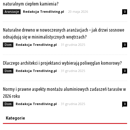
naturalnym ciepłem kamienia?
Redakcja Trendliving.pl
-
20 maja 2026
Aranżacje
0
Naturalne drewno w nowoczesnych aranżacjach – jak drzwi sosnowe
odnajdują się w minimalistycznych wnętrzach?
Redakcja Trendliving.pl
-
31 grudnia 2025
Dom
0
Dlaczego architekci i projektanci wybierają poliwęglan komorowy?
Redakcja Trendliving.pl
-
31 grudnia 2025
Dom
0
Normy i prawne aspekty montażu aluminiowych zadaszeń tarasów w
2026 roku
Redakcja Trendliving.pl
-
31 grudnia 2025
Dom
0
Kategorie