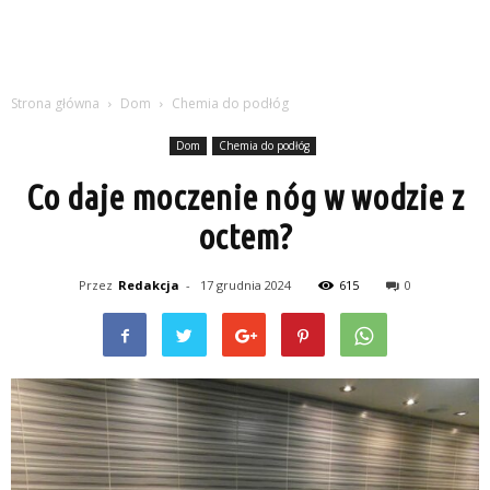
Strona główna
Dom
Chemia do podłóg
Dom
Chemia do podłóg
Co daje moczenie nóg w wodzie z
octem?
Przez
Redakcja
-
17 grudnia 2024
615
0