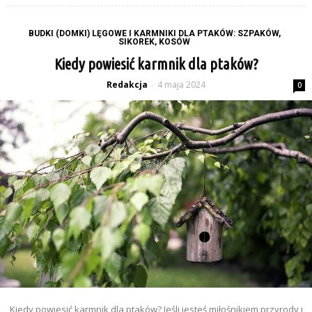
BUDKI (DOMKI) LĘGOWE I KARMNIKI DLA PTAKÓW: SZPAKÓW,
SIKOREK, KOSÓW
Kiedy powiesić karmnik dla ptaków?
Redakcja
4 maja 2024
-
0
Kiedy powiesić karmnik dla ptaków? Jeśli jesteś miłośnikiem przyrody i