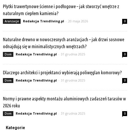
Płytki trawertynowe ścienne i podłogowe – jak stworzyć wnętrze z
naturalnym ciepłem kamienia?
Redakcja Trendliving.pl
-
20 maja 2026
Aranżacje
0
Naturalne drewno w nowoczesnych aranżacjach – jak drzwi sosnowe
odnajdują się w minimalistycznych wnętrzach?
Redakcja Trendliving.pl
-
31 grudnia 2025
Dom
0
Dlaczego architekci i projektanci wybierają poliwęglan komorowy?
Redakcja Trendliving.pl
-
31 grudnia 2025
Dom
0
Normy i prawne aspekty montażu aluminiowych zadaszeń tarasów w
2026 roku
Redakcja Trendliving.pl
-
31 grudnia 2025
Dom
0
Kategorie