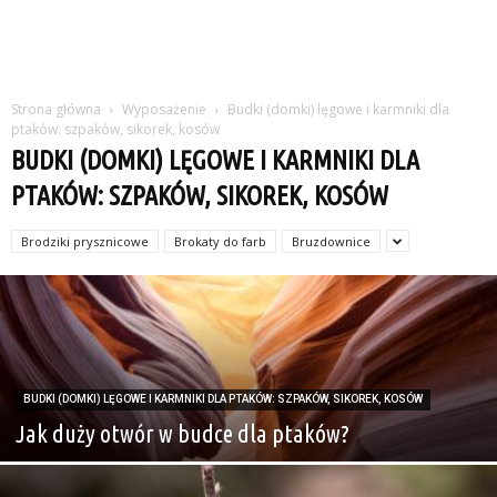
Strona główna
Wyposażenie
Budki (domki) lęgowe i karmniki dla
ptaków: szpaków, sikorek, kosów
BUDKI (DOMKI) LĘGOWE I KARMNIKI DLA
PTAKÓW: SZPAKÓW, SIKOREK, KOSÓW
Brodziki prysznicowe
Brokaty do farb
Bruzdownice
BUDKI (DOMKI) LĘGOWE I KARMNIKI DLA PTAKÓW: SZPAKÓW, SIKOREK, KOSÓW
Jak duży otwór w budce dla ptaków?