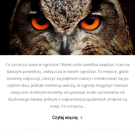
Co oznacza sowa w ogrodzie? Wiele osób uwielbia spędzać czas na
świeżym powietrzu, zwłaszcza w swoim ogrodzie. To miejsce, gdzie
możemy odpocząć, cieszyć się pięknem natury i zrelaksować się po
ciężkim dniu. Jednak niektórzy wierzą, że ogrody mogą być również
miejscem, w którym możemy otrzymywać znaki i przesłania od
duchowego świata. Jednym z najbardziej popularnych znaków są
sowy. Co oznacza...
Czytaj więcej