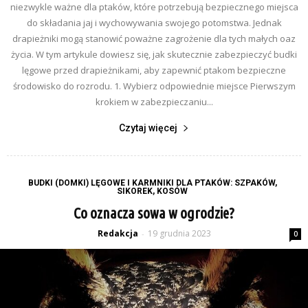
niezwykle ważne dla ptaków, które potrzebują bezpiecznego miejsca
do składania jaj i wychowywania swojego potomstwa. Jednak
drapieżniki mogą stanowić poważne zagrożenie dla tych małych oaz
życia. W tym artykule dowiesz się, jak skutecznie zabezpieczyć budki
lęgowe przed drapieżnikami, aby zapewnić ptakom bezpieczne
środowisko do rozrodu. 1. Wybierz odpowiednie miejsce Pierwszym
krokiem w zabezpieczaniu...
Czytaj więcej
BUDKI (DOMKI) LĘGOWE I KARMNIKI DLA PTAKÓW: SZPAKÓW,
SIKOREK, KOSÓW
Co oznacza sowa w ogrodzie?
Redakcja
19 grudnia 2023
-
0