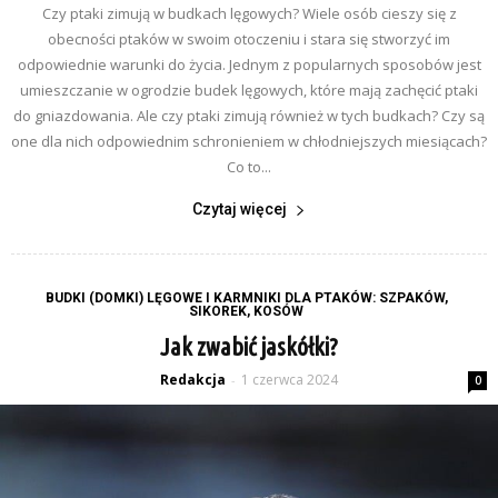
Czy ptaki zimują w budkach lęgowych? Wiele osób cieszy się z
obecności ptaków w swoim otoczeniu i stara się stworzyć im
odpowiednie warunki do życia. Jednym z popularnych sposobów jest
umieszczanie w ogrodzie budek lęgowych, które mają zachęcić ptaki
do gniazdowania. Ale czy ptaki zimują również w tych budkach? Czy są
one dla nich odpowiednim schronieniem w chłodniejszych miesiącach?
Co to...
Czytaj więcej
BUDKI (DOMKI) LĘGOWE I KARMNIKI DLA PTAKÓW: SZPAKÓW,
SIKOREK, KOSÓW
Jak zwabić jaskółki?
Redakcja
1 czerwca 2024
-
0