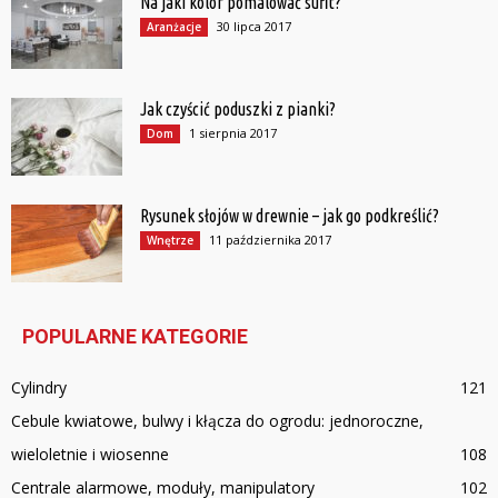
Na jaki kolor pomalować sufit?
30 lipca 2017
Aranżacje
Jak czyścić poduszki z pianki?
1 sierpnia 2017
Dom
Rysunek słojów w drewnie – jak go podkreślić?
11 października 2017
Wnętrze
POPULARNE KATEGORIE
Cylindry
121
Cebule kwiatowe, bulwy i kłącza do ogrodu: jednoroczne,
wieloletnie i wiosenne
108
Centrale alarmowe, moduły, manipulatory
102