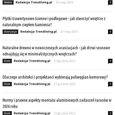
Redakcja Trendliving.pl
-
28 maja 2026
Meble
0
Płytki trawertynowe ścienne i podłogowe – jak stworzyć wnętrze z
naturalnym ciepłem kamienia?
Redakcja Trendliving.pl
-
20 maja 2026
Aranżacje
0
Naturalne drewno w nowoczesnych aranżacjach – jak drzwi sosnowe
odnajdują się w minimalistycznych wnętrzach?
Redakcja Trendliving.pl
-
31 grudnia 2025
Dom
0
Dlaczego architekci i projektanci wybierają poliwęglan komorowy?
Redakcja Trendliving.pl
-
31 grudnia 2025
Dom
0
Normy i prawne aspekty montażu aluminiowych zadaszeń tarasów w
2026 roku
Redakcja Trendliving.pl
-
31 grudnia 2025
Dom
0