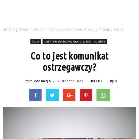
Strona główna
Dom
Centrale alarmowe, moduły, manipulatory
Dom
Centrale alarmowe, moduły, manipulatory
Co to jest komunikat
ostrzegawczy?
Przez
Redakcja
-
5 listopada 2023
881
0