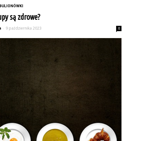
BULIONÓWKI
upy są zdrowe?
a
9 października 2023
-
0