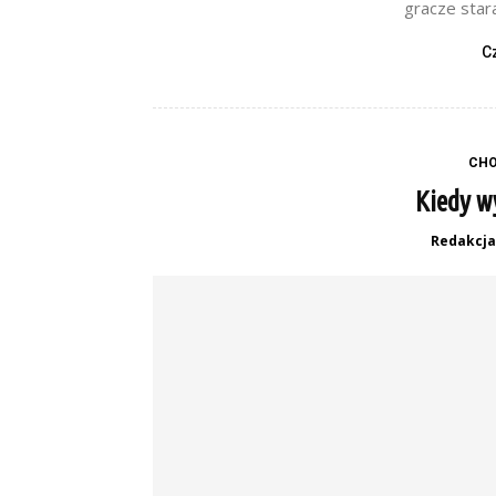
gracze stara
C
CHO
Kiedy w
Redakcja