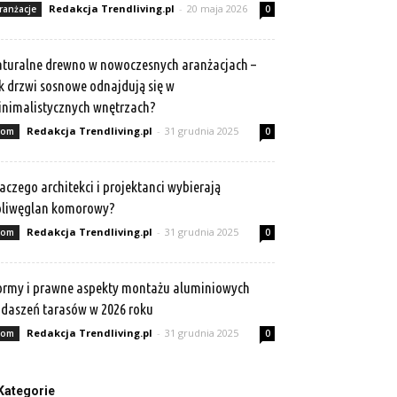
Redakcja Trendliving.pl
-
20 maja 2026
ranżacje
0
turalne drewno w nowoczesnych aranżacjach –
k drzwi sosnowe odnajdują się w
nimalistycznych wnętrzach?
Redakcja Trendliving.pl
-
31 grudnia 2025
om
0
aczego architekci i projektanci wybierają
oliwęglan komorowy?
Redakcja Trendliving.pl
-
31 grudnia 2025
om
0
rmy i prawne aspekty montażu aluminiowych
daszeń tarasów w 2026 roku
Redakcja Trendliving.pl
-
31 grudnia 2025
om
0
Kategorie