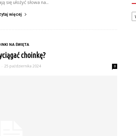
ją się ułożyć słowa na...
Ka
zytaj więcej
INKI NA ŚWIĘTA
yciągać choinkę?
25 października 2024
-
0