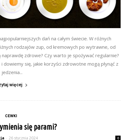
ajpopularniejszych dań na całym świecie. W różnych
e różnych rodzajów zup, od kremowych po wytrawne, od
są naprawdę zdrowe? Czy warto je spożywać regularnie?
 i dowiemy się, jakie korzyści zdrowotne mogą płynąć z
jedzenia...
zytaj więcej
CEWKI
ymienia się parami?
ja
26 stycznia 2024
-
0