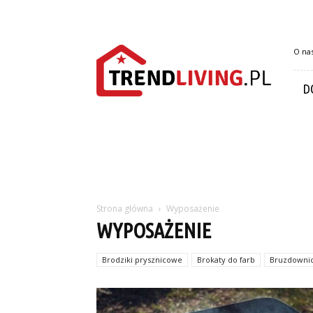
Trendliving.pl
O na
D
Strona główna
Wyposażenie
WYPOSAŻENIE
Brodziki prysznicowe
Brokaty do farb
Bruzdowni