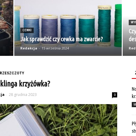
WY
Czy
CEWKI
Jak sprawdzić czy cewka ma zwarcie?
des
Redakcja
-
15 września 2024
Red
RZESZCZOTY
t klinga krzyżówka?
No
ja
28 grudnia 2023
-
0
kr
M
Pł
st