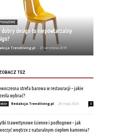
POSAŻENIE
 dobry design to niepowtarzalny
ign?
akcja Trendliving.pl
-
23 września 2019
ZOBACZ TEŻ
woczesna strefa barowa w restauracji – jakie
zesła wybrać?
Redakcja Trendliving.pl
-
28 maja 2026
eble
0
ytki trawertynowe ścienne i podłogowe – jak
worzyć wnętrze z naturalnym ciepłem kamienia?