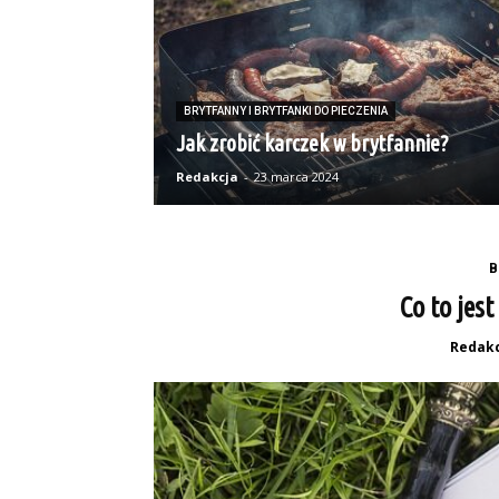
BRYTFANNY I BRYTFANKI DO PIECZENIA
Jak zrobić karczek w brytfannie?
Redakcja
-
23 marca 2024
B
Co to jes
Redakc